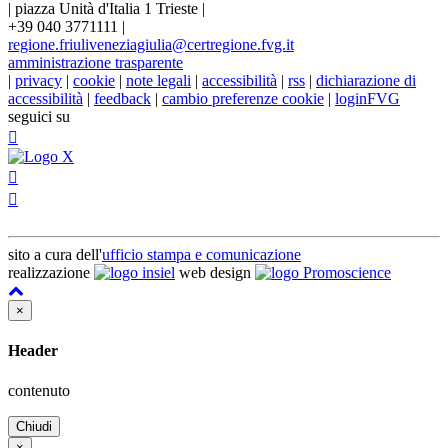
|
piazza Unità d'Italia 1 Trieste
|
+39 040 3771111
|
regione.friuliveneziagiulia@certregione.fvg.it
amministrazione trasparente
|
privacy
|
cookie
|
note legali
|
accessibilità
|
rss
|
dichiarazione di
accessibilità
|
feedback
|
cambio preferenze cookie
|
loginFVG
seguici su
sito a cura dell'
ufficio stampa e comunicazione
realizzazione
web design
×
Header
contenuto
Chiudi
×