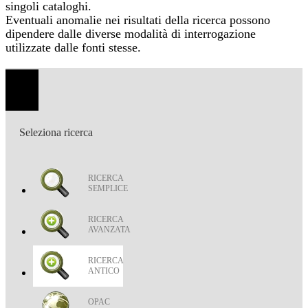
singoli cataloghi.
Eventuali anomalie nei risultati della ricerca possono
dipendere dalle diverse modalità di interrogazione
utilizzate dalle fonti stesse.
Toggle
navigation
Seleziona ricerca
RICERCA
SEMPLICE
RICERCA
AVANZATA
RICERCA
ANTICO
OPAC