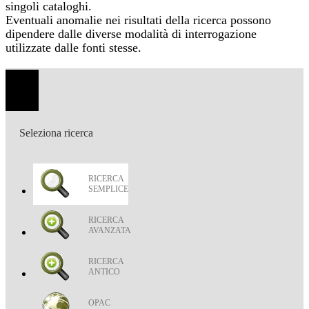
singoli cataloghi.
Eventuali anomalie nei risultati della ricerca possono
dipendere dalle diverse modalità di interrogazione
utilizzate dalle fonti stesse.
Toggle
navigation
Seleziona ricerca
RICERCA
SEMPLICE
RICERCA
AVANZATA
RICERCA
ANTICO
OPAC