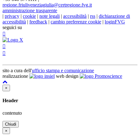
regione.friuliveneziagiulia@certregione.fvg.it
amministrazione trasparente
|
privacy
|
cookie
|
note legali
|
accessibilità
|
rss
|
dichiarazione di
accessibilità
|
feedback
|
cambio preferenze cookie
|
loginFVG
seguici su
sito a cura dell'
ufficio stampa e comunicazione
realizzazione
web design
×
Header
contenuto
Chiudi
×